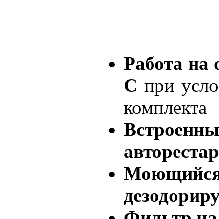
Работа на 
С
при усло
комплекта
Встро
авторестар
Моющийся 
дезодорир
Фильтр на