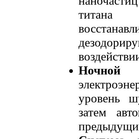
наночасти
титана 
восста
дезодорир
воздействии
Ночной
электроэ
уровень ш
затем авто
предыдущи