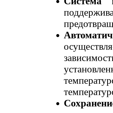
Система в
поддер
предотвращ
Автоматич
осуществл
зависимос
установ
температ
температур
Сохран