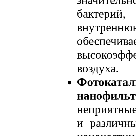
бактери
внутрен
обеспечи
высокоэф
воздуха.
Фотокатал
нанофильт
неприятные
и различн