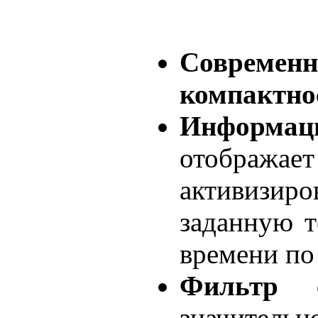
Соврем
компактно
Информа
отобра
активизи
заданную т
времени по
Фильтр 
значительн