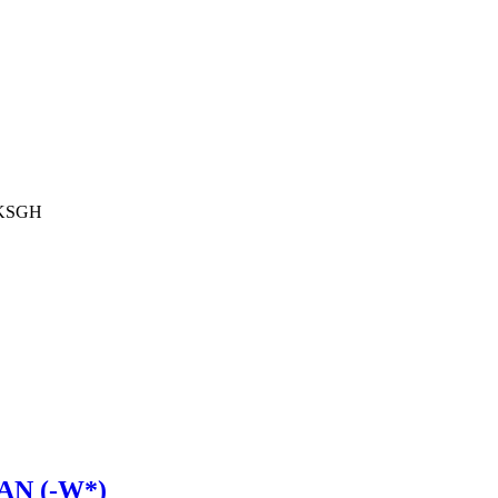
 KSGH
AN (-W*)