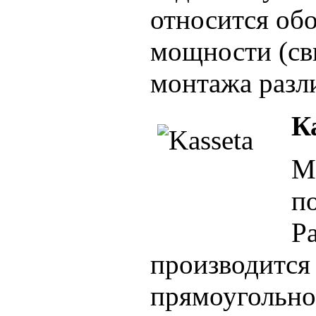
относится об
мощности (св
монтажа разл
К
М
п
Р
производится
прямоугольно