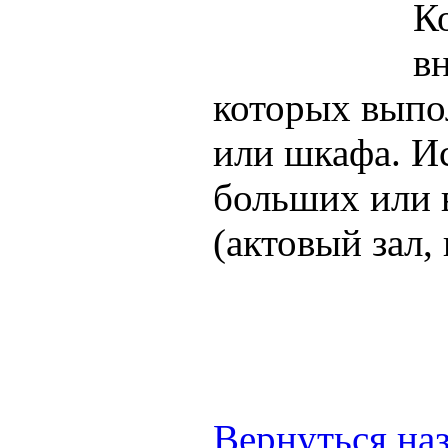
К
в
которых выпо
или шкафа. И
больших или
(актовый зал,
Вернуться на